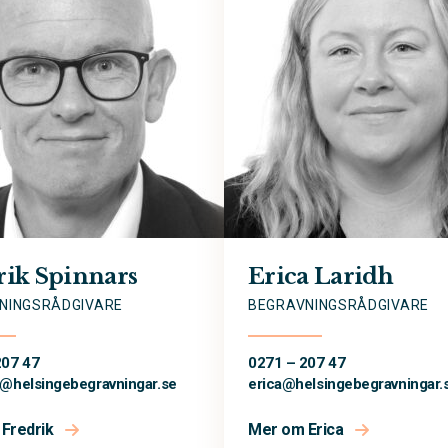
rik Spinnars
Erica Laridh
NINGSRÅDGIVARE
BEGRAVNINGSRÅDGIVARE
207 47
0271 – 207 47
s@
helsingebegravningar.se
erica@
helsingebegravningar.
Fredrik
Mer om Erica