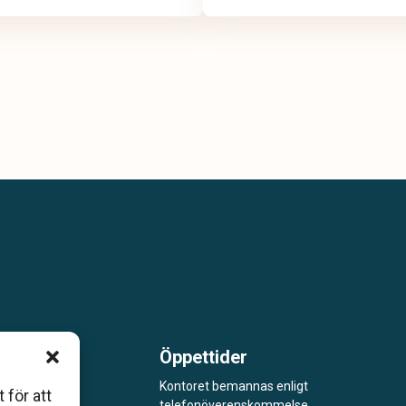
Öppettider
m är
Kontoret bemannas enligt
 för att
telefonöverenskommelse