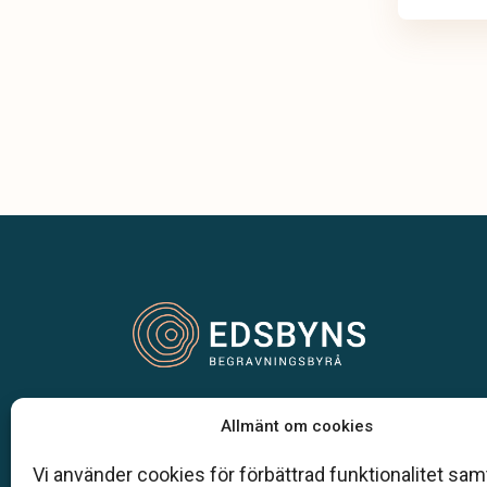
Vår begravningsbyrå är en del av Klarahill.
Allmänt om cookies
Klarahill består av kunniga lokala familjeföretag so
auktoriserade inom Sveriges begravningsbyråers
Vi använder cookies för förbättrad funktionalitet samt