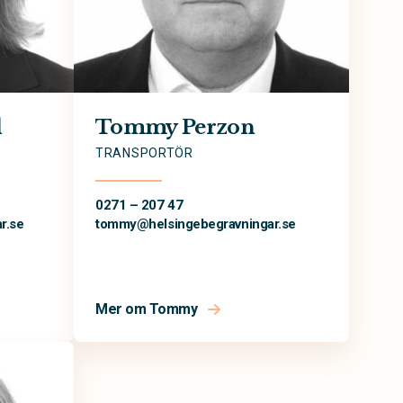
d
Tommy Perzon
TRANSPORTÖR
0271 – 207 47
r.se
tommy@
helsingebegravningar.se
Mer om Tommy