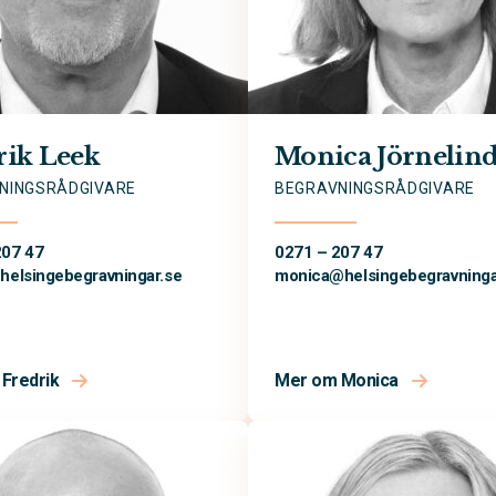
rik Leek
Monica Jörnelin
NINGSRÅDGIVARE
BEGRAVNINGSRÅDGIVARE
207 47
0271 – 207 47
@
helsingebegravningar.se
monica@
helsingebegravninga
Fredrik
Mer om Monica