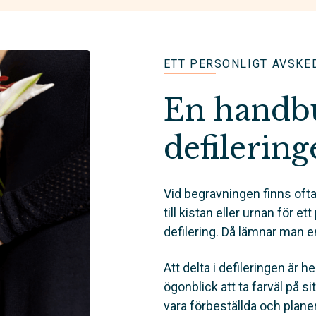
ETT PERSONLIGT AVSKE
En handbuk
defilering
Vid begravningen finns ofta
till kistan eller urnan för et
defilering. Då lämnar man 
Att delta i defileringen är hel
ögonblick att ta farväl på 
vara förbeställda och plan