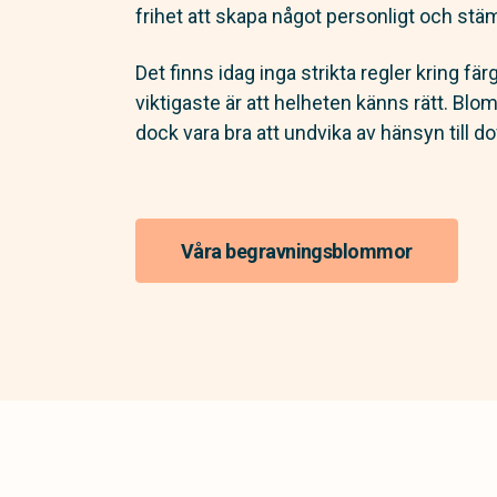
frihet att skapa något personligt och stäm
Det finns idag inga strikta regler kring fär
viktigaste är att helheten känns rätt. Bl
dock vara bra att undvika av hänsyn till dof
Våra begravningsblommor