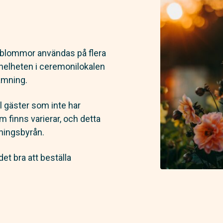
n blommor användas på flera
l helheten i ceremonilokalen
ämning.
ll gäster som inte har
m finns varierar, och detta
vningsbyrån.
det bra att beställa