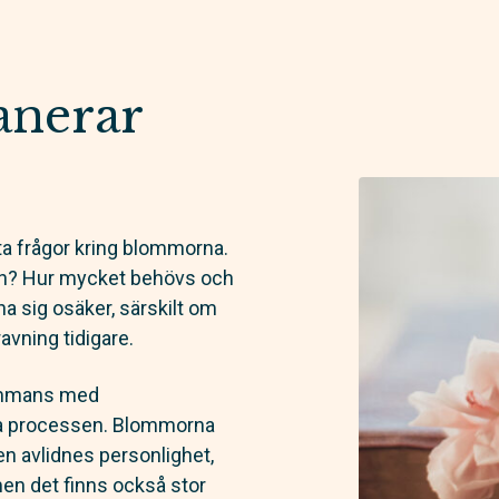
anerar
ta frågor kring blommorna.
rnan? Hur mycket behövs och
nna sig osäker, särskilt om
avning tidigare.
sammans med
la processen. Blommorna
n avlidnes personlighet,
men det finns också stor