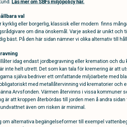
 kund.
Läs mer om SBFs miljöpolicy här.
ållbara val
kyrklig eller borgerlig, klassisk eller modern finns många
gsrådgivare om dina önskemål. Varje asked är unikt och
ig bäst. På den här sidan nämner vi olika alternativ till hål
gravning
llåter idag endast jordbegravning eller kremation och du
är inte helt utrett. Det som kan tala för kremering är att u
arna själva bedriver ett omfattande miljöarbete med bla
 obligatoriskt med metallåtervinning vid krematorier och 
Allmänna Arvsfonden. Värmen återvinns i vissa kommuner 
g är att kroppen återbördas till jorden men å andra sidan f
grundvattnet även om risken är minimal.
g om alternativa begängelseformer till exempel vattenb