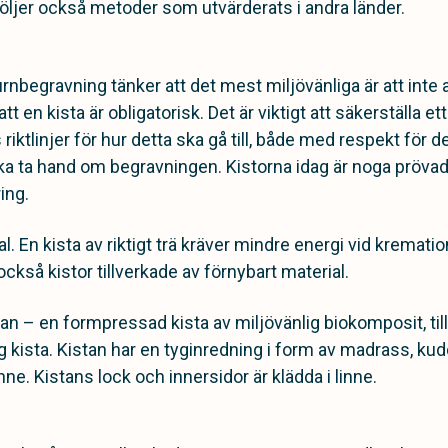
ljer också metoder som utvärderats i andra länder.
begravning tänker att det mest miljövänliga är att inte al
 att en kista är obligatorisk. Det är viktigt att säkerställa e
 riktlinjer för hur detta ska gå till, både med respekt för
ska ta hand om begravningen. Kistorna idag är noga prövade 
ring.
ial. En kista av riktigt trä kräver mindre energi vid kremati
ckså kistor tillverkade av förnybart material.
tan – en
formpressad kista av miljövänlig biokomposit, til
 kista. Kistan har en tyginredning i form av madrass, k
inne. Kistans lock och innersidor är klädda i linne.