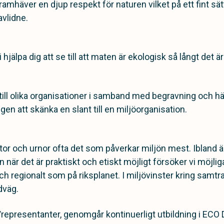
ramhäver en djup respekt för naturen vilket på ett fint sä
vlidne.
älpa dig att se till att maten är ekologisk så långt det är
 till olika organisationer i samband med begravning och h
n att skänka en slant till en miljöorganisation.
stor och urnor ofta det som påverkar miljön mest. Ibland ä
 när det är praktiskt och etiskt möjligt försöker vi möj
och regionalt som på riksplanet. I miljövinster kring samt
dväg.
/representanter,
genomgår kontinuerligt utbildning i ECO D