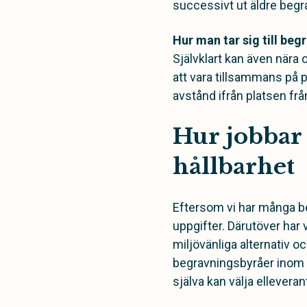
successivt ut äldre begrav
Hur man tar sig till be
Självklart kan även nära o
att vara tillsammans på pl
avstånd ifrån platsen frå
Hur jobbar
hållbarhet
Eftersom vi har många beg
uppgifter. Därutöver har 
miljövänliga alternativ oc
begravningsbyråer inom Kl
själva kan välja elleveran