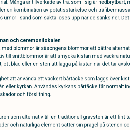
ial. Många är tillverkade av trä, som i sig är nedbrytbart,
ler en kombination av potatisstärkelse och träfibermass
nns urnor i sand som sakta löses upp när de sänks ner. Det
urnan och ceremonilokalen
ra med blommor är säsongens blommor ett bättre altern
nativ till snittblommor är att smycka kistan med vackra na
, ett blad eller en sten att lägga på kistan när det tar avs
ghet att använda ett vackert bårtäcke som läggs över kist
n eller kyrkan. Användes kyrkans bårtäcke får normalt i
 skador och förslitning.
uren som alternativ till en traditionell gravsten är ett fint 
er och naturliga element sätter sin prägel på stenen oc