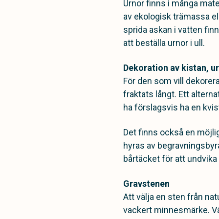
Urnor finns i många mater
av ekologisk trämassa el
sprida askan i vatten fi
att beställa urnor i ull.
Dekoration av kistan, 
För den som vill dekore
fraktats långt. Ett alter
ha förslagsvis ha en kvist
Det finns också en möjli
hyras av begravningsbyrå
bårtäcket för att undvika
Gravstenen
Att välja en sten från nat
vackert minnesmärke. Väd