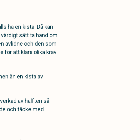
ls ha en kista. Då kan
tt värdigt sätt ta hand om
 den avlidne och den som
för att klara olika krav
onen än en kista av
lverkad av hälften så
udde och täcke med