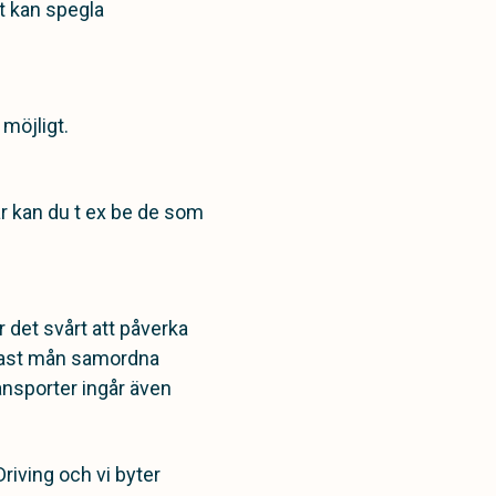
tt kan spegla
 möjligt.
är kan du t ex be de som
r det svårt att påverka
ligast mån samordna
ransporter ingår även
riving och vi byter