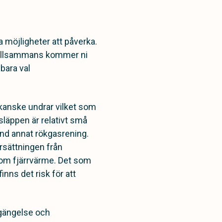
 möjligheter att påverka.
 tillsammans kommer ni
lbara val
 kanske undrar vilket som
tsläppen är relativt små
nd annat rökgasrening.
ersättningen från
som fjärrvärme. Det som
inns det risk för att
egängelse och