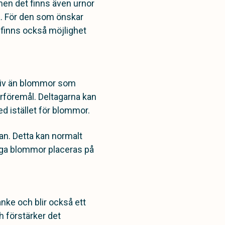
 men det finns även urnor
a. För den som önskar
 finns också möjlighet
ativ än blommor som
turföremål. Deltagarna kan
ked istället för blommor.
an. Detta kan normalt
nga blommor placeras på
tanke och blir också ett
h förstärker det