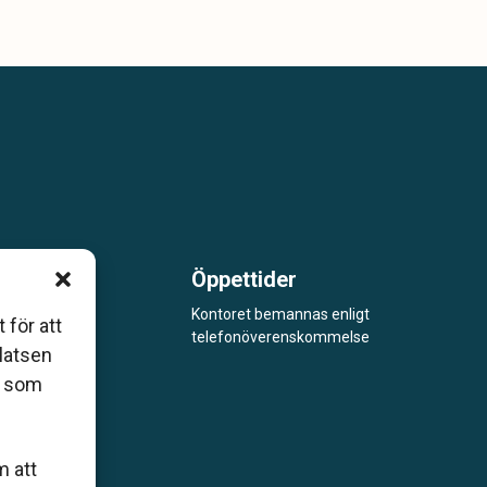
Öppettider
m är
Kontoret bemannas enligt
 för att
telefonöverenskommelse
åde
platsen
r som
m att