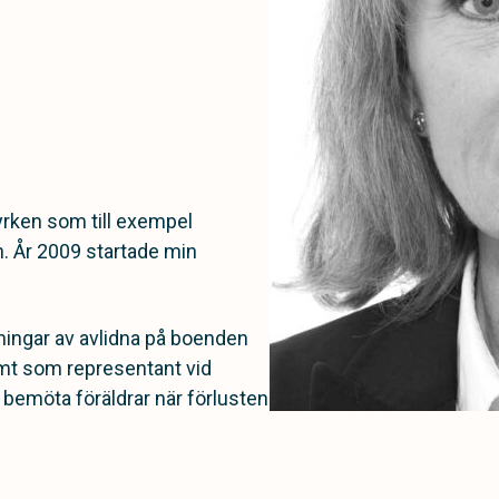
yrken som till exempel
. År 2009 startade min
ingar av avlidna på boenden
t som representant vid
t bemöta föräldrar när förlusten