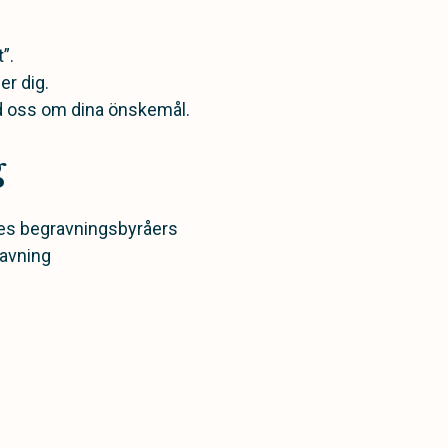
”.
per dig.
med oss om dina önskemål.
g
ges begravningsbyråers
ravning