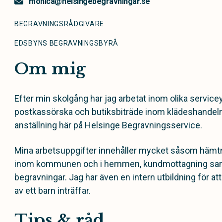
monica@helsingebegravningar.se
BEGRAVNINGSRÅDGIVARE
EDSBYNS BEGRAVNINGSBYRÅ
Om mig
Efter min skolgång har jag arbetat inom olika service
postkassörska och butiksbiträde inom klädeshandeln
anställning här på Helsinge Begravningsservice.
Mina arbetsuppgifter innehåller mycket såsom hämtn
inom kommunen och i hemmen, kundmottagning sam
begravningar. Jag har även en intern utbildning för at
av ett barn inträffar.
Tips & råd