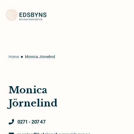
Edsbyns Begravningsbyrå
Home
Monica Jörnelind
Monica
Jörnelind
0271 - 207 47