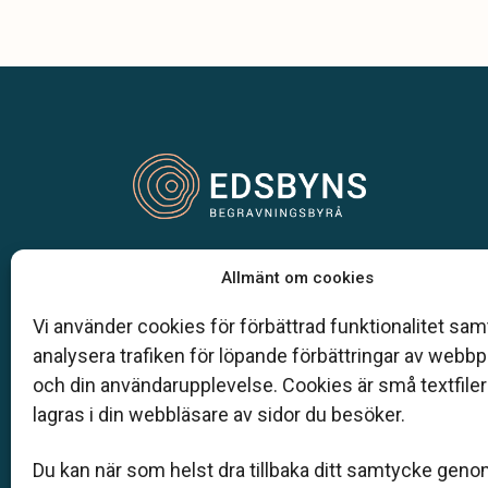
Vår begravningsbyrå är en del av Klarahill.
Allmänt om cookies
Klarahill består av kunniga lokala familjeföretag so
auktoriserade inom Sveriges begravningsbyråers
Vi använder cookies för förbättrad funktionalitet samt
förbund (SBF). Det personliga är centralt för oss, b
analysera trafiken för löpande förbättringar av webb
när det gäller bemötande och när vi utformar
och din användarupplevelse. Cookies är små textfile
skräddarsydda personliga begravningar.
lagras i din webbläsare av sidor du besöker.
0271 - 207 47
Du kan när som helst dra tillbaka ditt samtycke geno
info@helsingebegravningar.se