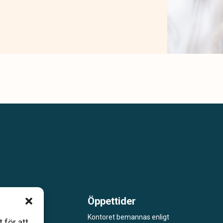
Öppettider
m är
Kontoret bemannas enligt
 för att