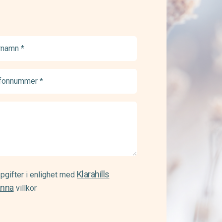
namn
ed)
onnummer
ed)
Klarahills
pgifter i enlighet med
änna
villkor