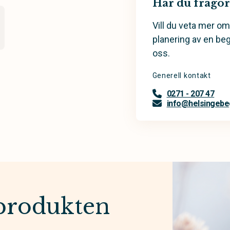
Har du frågor
Vill du veta mer om
planering av en be
oss.
Generell kontakt
0271 - 207 47
info@helsingebe
produkten