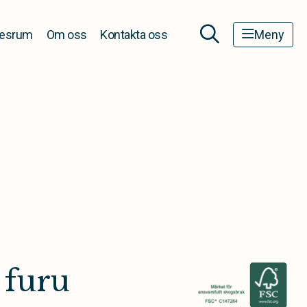
esrum
Om oss
Kontakta oss
Meny
 furu