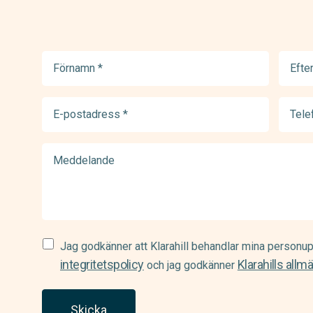
Förnamn
Efter
(Required)
(Requir
E-
Telef
postadress
(Requir
(Required)
Meddelande
Samtycke
Jag godkänner att Klarahill behandlar mina personup
(Required)
integritetspolicy
Klarahills allm
och jag godkänner
Skicka