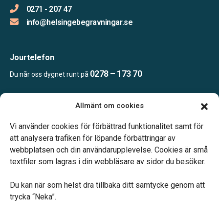
0271 - 207 47
info@helsingebegravningar.se
Jourtelefon
0278 – 173 70
Du når oss dygnet runt på
Allmänt om cookies
Öppettider
Kontoret bemannas enligt telefonöverenskommelse
Vi använder cookies för förbättrad funktionalitet samt för
att analysera trafiken för löpande förbättringar av
webbplatsen och din användarupplevelse. Cookies är små
textfiler som lagras i din webbläsare av sidor du besöker.
Du kan när som helst dra tillbaka ditt samtycke genom att
Vårt systerbolag Verahill hjälper dig med familjejuridiken –
trycka “Neka”.
genom hela livet.
Varmt välkommen.