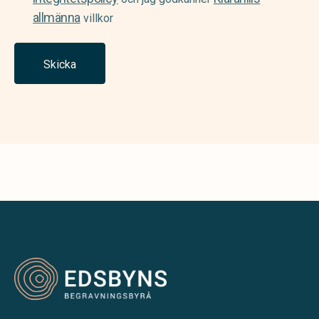
allmänna
villkor
Skicka