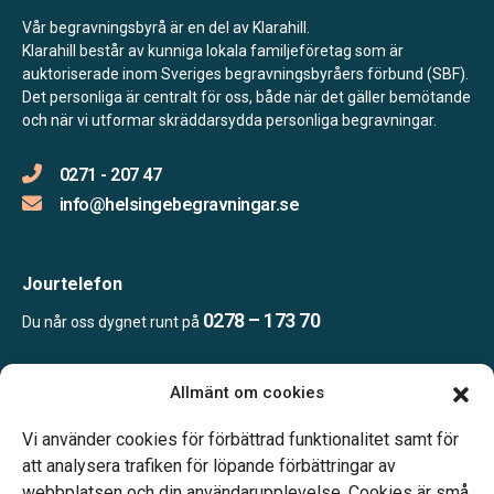
Vår begravningsbyrå är en del av Klarahill.
Klarahill består av kunniga lokala familjeföretag som är
auktoriserade inom Sveriges begravningsbyråers förbund (SBF).
Det personliga är centralt för oss, både när det gäller bemötande
och när vi utformar skräddarsydda personliga begravningar.
0271 - 207 47
info@helsingebegravningar.se
Jourtelefon
0278 – 173 70
Du når oss dygnet runt på
Allmänt om cookies
Öppettider
Kontoret bemannas enligt telefonöverenskommelse
Vi använder cookies för förbättrad funktionalitet samt för
att analysera trafiken för löpande förbättringar av
webbplatsen och din användarupplevelse. Cookies är små