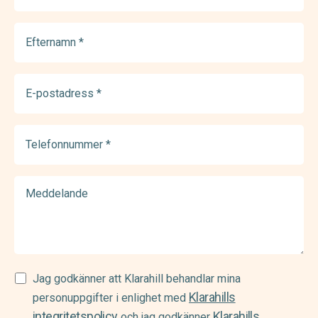
Efternamn
(Required)
E-
postadress
(Required)
Telefonnummer
(Required)
Meddelande
Samtycke
Jag godkänner att Klarahill behandlar mina
Klarahills
(Required)
personuppgifter i enlighet med
integritetspolicy
Klarahills
och jag godkänner